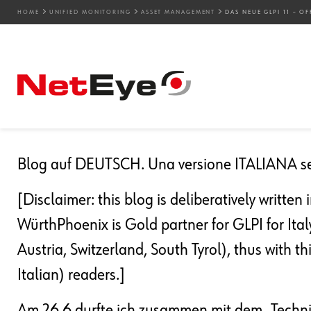
HOME
UNIFIED MONITORING
ASSET MANAGEMENT
DAS NEUE GLPI 11 – O
30. 06. 2025
Mirko Morandini
Asset Management
,
Unified Monitoring
Das neue GLPI 11 – offiz
Vorstellung [DE]
Blog auf DEUTSCH. Una versione ITALIANA se
[Disclaimer: this blog is deliberatively written 
WürthPhoenix is Gold partner for GLPI for It
Austria, Switzerland, South Tyrol), thus with 
Italian) readers.]
Am 26.6 durfte ich zusammen mit dem „Technica