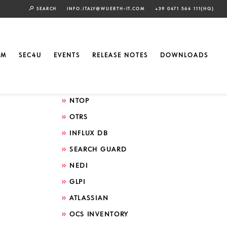
SEARCH
INFO.ITALY@WUERTH-IT.COM
+39 0471 564 111(HQ)
Search by technology
ELASTIC
EM
SEC4U
EVENTS
RELEASE NOTES
DOWNLOADS
GRAFANA
ICINGA
NTOP
OTRS
INFLUX DB
SEARCH GUARD
NEDI
GLPI
ATLASSIAN
OCS INVENTORY