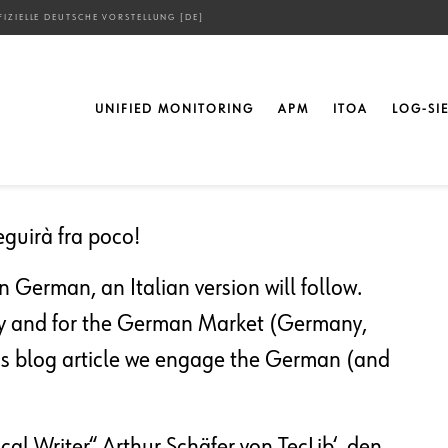
FFIZIELLE DEUTSCHE VORSTELLUNG [DE]
ielle deutsche
UNIFIED MONITORING
APM
ITOA
LOG-SI
guirà fra poco!
in German, an Italian version will follow.
aly and for the German Market (Germany,
this blog article we engage the German (and
l Writer“ Arthur Schäfer von TecLib‘, den