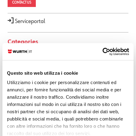
CONTACT US
Serviceportal
Categories
AI
(34)
APM
(82)
Questo sito web utilizza i cookie
ATLASSIAN
(79)
Utilizziamo i cookie per personalizzare contenuti ed
BUG FIXES
(516)
annunci, per fornire funzionalità dei social media e per
CONTRIBUTION
(13)
analizzare il nostro traffico. Condividiamo inoltre
DDOS
(1)
informazioni sul modo in cui utilizza il nostro sito con i
DEVELOPMENT
(188)
nostri partner che si occupano di analisi dei dati web,
pubblicità e social media, i quali potrebbero combinarle
DEVOPS
(82)
con altre informazioni che ha fornito loro o che hanno
DOWNLOADS / RELEASE NOTES
(495)
raccolto dal suo utilizzo dei loro servizi.