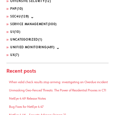
OFFENSIVE SECURITY
(12)
PHP
(10)
SEC4U
(128)
SERVICE MANAGEMENT
(300)
UI
(10)
UNCATEGORIZED
(1)
UNIFIED MONITORING
(481)
UX
(7)
Recent posts
When valid check results stop arriving: investigating an Overdue incident
Unmasking Geo-Fenced Threats: The Power of Residential Proxies in CTI
NetEye 4.49 Release Notes
Bug Fixes for NetEye 4.47
NetEye 4.46 – Security Advisory (Icinga 2)