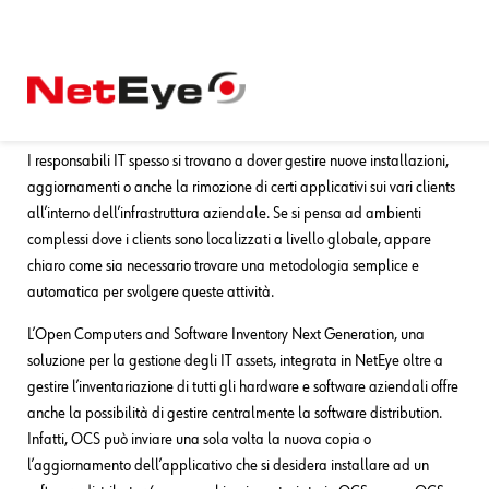
30. 04. 2014
Tobias Goller
NetEye
Software distribution con OCS
Inventory
I responsabili IT spesso si trovano a dover gestire nuove installazioni,
aggiornamenti o anche la rimozione di certi applicativi sui vari clients
all’interno dell’infrastruttura aziendale. Se si pensa ad ambienti
complessi dove i clients sono localizzati a livello globale, appare
chiaro come sia necessario trovare una metodologia semplice e
automatica per svolgere queste attività.
L’Open Computers and Software Inventory Next Generation, una
soluzione per la gestione degli IT assets, integrata in NetEye oltre a
gestire l’inventariazione di tutti gli hardware e software aziendali offre
anche la possibilità di gestire centralmente la software distribution.
Infatti, OCS può inviare una sola volta la nuova copia o
l’aggiornamento dell’applicativo che si desidera installare ad un