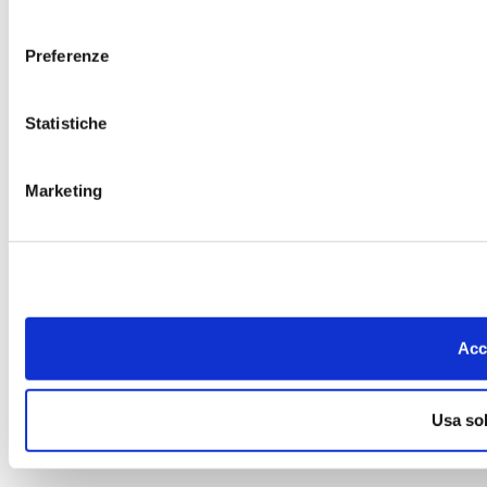
consenso
Preferenze
Statistiche
Marketing
Acce
Usa sol