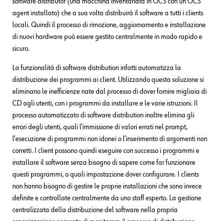
software distributor (una macchina inventariata in OCS con un OCS
agent installato) che a sua volta distribuirà il software a tutti i clients
locali. Quindi il processo di rimozione, aggiornamento e installazione
di nuovi hardware può essere gestito centralmente in modo rapido e
sicuro.
La funzionalità di software distribution infatti automatizza la
distribuzione dei programmi ai client. Utilizzando questa soluzione si
eliminano le inefficienze nate dal processo di dover fornire migliaia di
CD agli utenti, con i programmi da installare e le varie istruzioni. Il
processo automatizzato di software distribution inoltre elimina gli
errori degli utenti, quali l’immissione di valori errati nel prompt,
l’esecuzione di programmi non idonei o l’inserimento di argomenti non
corretti. I client possono quindi eseguire con successo i programmi e
installare il software senza bisogno di sapere come far funzionare
questi programmi, o quali impostazione dover configurare. I clients
non hanno bisogno di gestire le proprie installazioni che sono invece
definite e controllate centralmente da uno staff esperto. La gestione
centralizzata della distribuzione del software nella propria